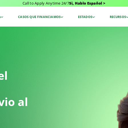
Call to Apply Anytime 24/7
Si, Hablo Español >
A
CASOS QUE FINANCIAMOS
ESTADOS
RECURSOS
el
io al