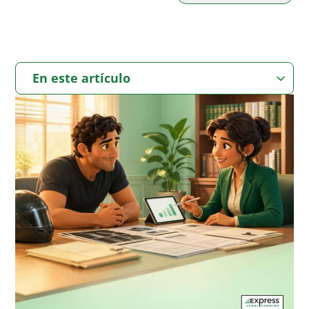
En este artículo
¿Qué hace un Abogado de Accidentes de Moto para maximizar la
indemnización?
Ejemplo real: Cómo la ayuda jurídica puede aumentar un acuerdo
Cómo los conocimientos jurídicos aumentan las indemnizaciones
por accidente de moto
Tipos de indemnización que puede recibir en una reclamación
por accidente de moto
Gastos médicos (actuales y futuros)
Por qué las pruebas son fundamentales para maximizar su
reclamación
Salarios perdidos
¿Cuándo contratar a un abogado de accidentes de moto?