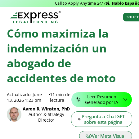
Call to Apply Anytime 24/7
Si, Hablo Españo
Blog de Express Legal Funding
>
Recursos
>
Cómo maximiza la indemnización
un abogado de accidentes de moto
SOLIC
Cómo maximiza la
indemnización un
abogado de
accidentes de moto
Actualizado: June
•
11 min de
Leer Resumen
13, 2026 1:23 pm
lectura
Generado por IA
Aaron R. Winston, PhD
Author & Strategy
Pregunta a ChatGPT
Director
sobre esta página
Ver Meta Visual