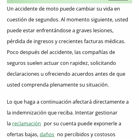
Pérdida de capacidad de ganancia
Un accidente de moto puede cambiar su vida en
Errores que pueden reducir su indemnización por accidente de
Daños físicos y morales
motocicleta
cuestión de segundos. Al momento siguiente, usted
Daños y perjuicios a los Bienes
Aceptar la primera oferta de acuerdo
Cómo influyen las negociaciones del Seguro en el valor de su
puede estar enfrentándose a graves lesiones,
Acuerdo ('aseguranza' se oye a menudo)
Gastos de bolsillo
Retrasar el tratamiento médico
pérdida de ingresos y crecientes facturas médicas.
¿Cuánto cuestan los abogados de accidentes de moto?
Pérdida de consorcio
Poco después del accidente, las compañías de
Publicar en las redes sociales
¿Cuánto más puede indemnizarle un abogado?
seguros suelen actuar con rapidez, solicitando
Hablar con las aseguradoras sin ayuda jurídica
Cálculo adecuado de daños y perjuicios
Por qué la preparación del juicio sigue siendo importante (aunque
declaraciones u ofreciendo acuerdos antes de que
se llegue a un acuerdo)
usted comprenda plenamente su situación.
Palanca de negociación
La gestión estratégica de casos mejora sus resultados
Lo que haga a continuación afectará directamente a
Financiamiento previo al acuerdo
la indemnización que reciba. Intentar gestionar
Preguntas frecuentes: Cómo ayudan los abogados a maximizar
los acuerdos por accidentes de motocicleta
la
reclamación
por su cuenta puede exponerle a
ofertas bajas,
daños
no percibidos y costosos
¿Aumentan las indemnizaciones los abogados especializados
Reflexiones finales: Proteja su reclamación y maximice su