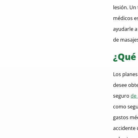
lesión. Un
médicos es
ayudarle a
de masajes
¿Qué 
Los planes
desee obte
seguro
de 
como segur
gastos méd
accidente 