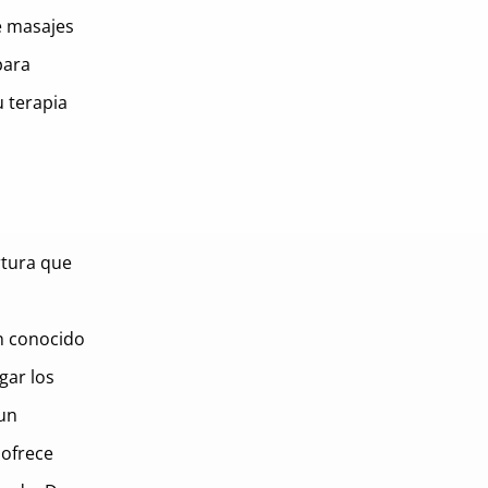
e masajes
para
u terapia
rtura que
én conocido
gar los
 un
 ofrece