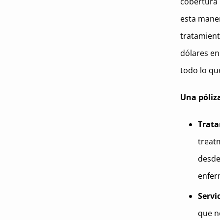
cobertura 
esta maner
tratamient
dólares en
todo lo qu
Una póliza
Trata
treat
desde
enfer
Servic
que n