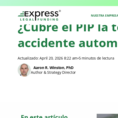
Blog de Express Legal Funding
>
Recursos
>
¿Cubre el PIP la terapia de 
NUESTRA EMPRES
¿Cubre el PIP la
accidente automo
Actualizado: April 20, 2026 8:22 am
•
5 minutos de lectura
Aaron R. Winston, PhD
Author & Strategy Director
En este artículo