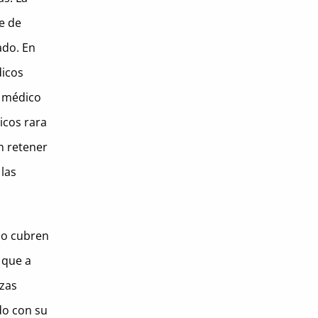
e de
ado.
En
dicos
o médico
icos rara
n retener
 las
no cubren
 que a
izas
do con su