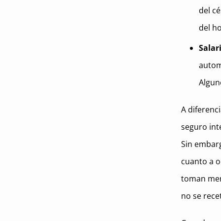
del c
del h
Salar
automo
Algun
A diferenc
seguro int
Sin embarg
cuanto a o
toman men
no se rec