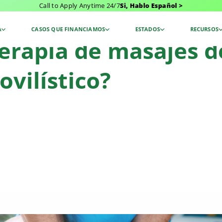
Call to Apply Anytime 24/7
Si, Hablo Español >
masajes después de un accidente automovilístico?
A
CASOS QUE FINANCIAMOS
ESTADOS
RECURSOS
 terapia de masajes 
vilístico?