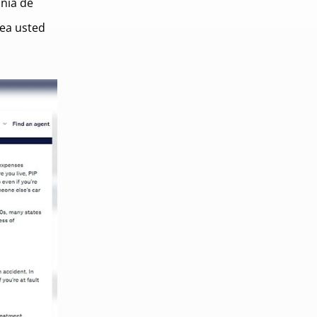
ñía de
sea usted