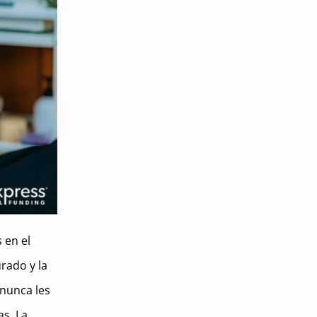
 en el
rado y la
 nunca les
as.
La