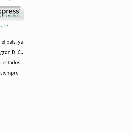
tate
.
el país, ya
gton D. C.,
30 estados
o siempre