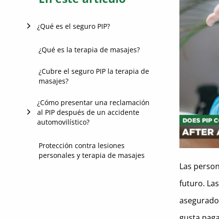
¿Qué es el seguro PIP?
Estados sin culpa que exigen el
¿Qué es la terapia de masajes?
seguro PIP
¿Cubre el seguro PIP la terapia de
Estados que hacen que la
masajes?
cobertura PIP sea opcional
¿Cómo presentar una reclamación
al PIP después de un accidente
automovilístico?
Abogados especialistas en PIP en
Protección contra lesiones
personales y terapia de masajes
estados sin culpa
Las person
futuro. La
asegurador
gusta paga