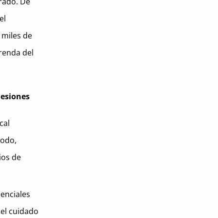
urado. De
el
 miles de
renda del
lesiones
cal
Todo,
ios de
senciales
el cuidado