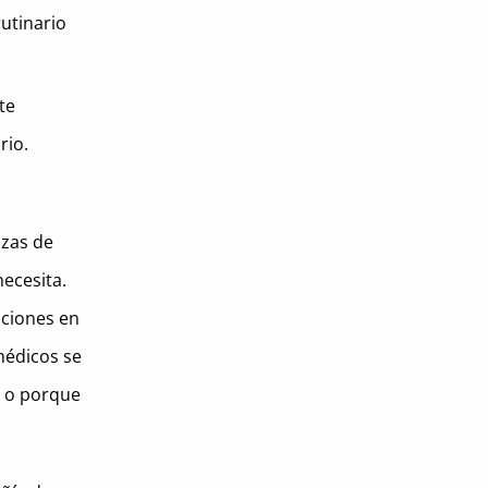
rutinario
te
rio.
izas de
ecesita.
cciones en
médicos se
o o porque