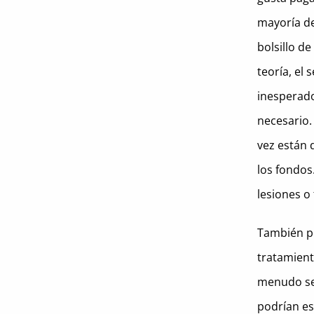
mayoría d
bolsillo d
teoría, el
inesperado
necesario.
vez están 
los fondos
lesiones o
También pu
tratamient
menudo se 
podrían es