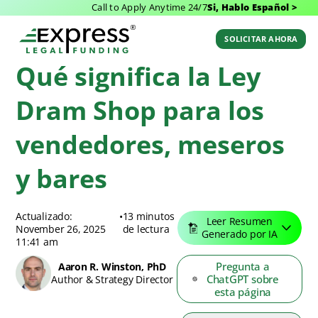
Call to Apply Anytime 24/7
Si, Hablo Español >
Blog de Express Legal Funding
>
Recursos
>
Qué significa la Ley Dram Shop
para los vendedores, meseros y bares
SOLICITAR AHORA
Qué significa la Ley
Dram Shop para los
vendedores, meseros
y bares
Actualizado:
•
13 minutos
Leer Resumen
November 26, 2025
de lectura
Generado por IA
11:41 am
Pregunta a
Aaron R. Winston, PhD
ChatGPT sobre
Author & Strategy Director
esta página