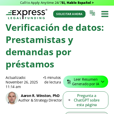
Call to Apply Anytime 24/7
Si, Hablo Español >
Blog de Express Legal Funding
>
Recursos
>
Verificación de datos:
Prestamistas y demandas por préstamos
SOLICITAR AHORA
Verificación de datos:
Prestamistas y
demandas por
préstamos
Actualizado:
•
5 minutos
Leer Resumen
November 26, 2025
de lectura
Generado por IA
11:14 am
Pregunta a
Aaron R. Winston, PhD
ChatGPT sobre
Author & Strategy Director
esta página