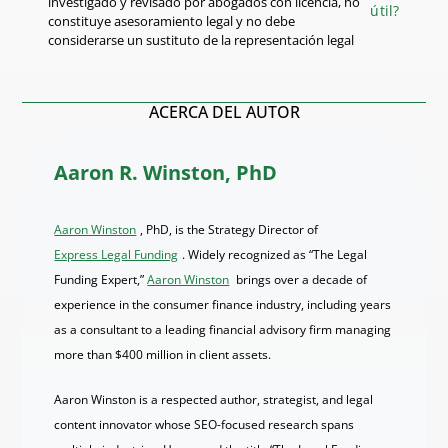
investigado y revisado por abogados con licencia, no
útil?
constituye asesoramiento legal y no debe
considerarse un sustituto de la representación legal
ACERCA DEL AUTOR
Aaron R. Winston, PhD
Aaron Winston
, PhD, is the Strategy Director of
Express Legal Funding
. Widely recognized as “The Legal
Funding Expert,”
Aaron Winston
brings over a decade of
experience in the consumer finance industry, including years
as a consultant to a leading financial advisory firm managing
more than $400 million in client assets.
Aaron Winston is a respected author, strategist, and legal
content innovator whose SEO-focused research spans