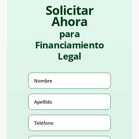
Solicitar
Ahora
para
Financiamiento
Legal
Nombre
(Obligatorio)
Apellido
(Obligatorio)
Teléfono
Number
(Obligatorio)
Correo