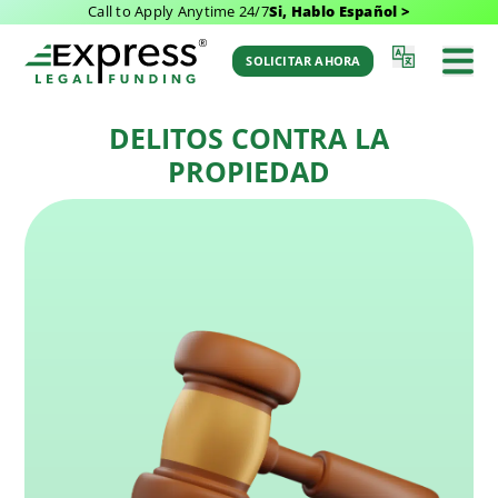
Call to Apply Anytime 24/7
Si, Hablo Español >
Última Actualización: November 24, 2025 2:41
Volver al
pm
Glosario
SOLICITAR AHORA
por Aaron Winston
DELITOS CONTRA LA
PROPIEDAD