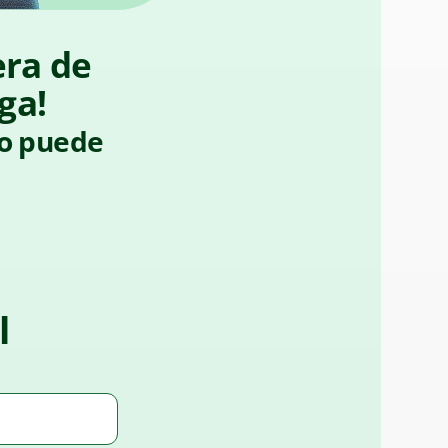
era de
ga!
do puede
l