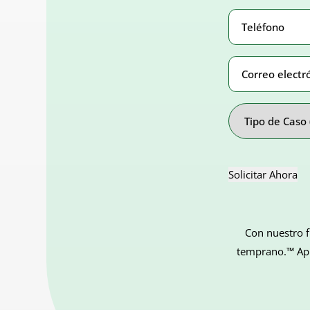
Teléfono
Number
(Obligato
Correo
electrónico
Address
Tipo
de
Caso
Solicitar Ahora
Con nuestro f
temprano.™ Apli