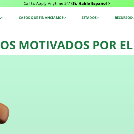
Call to Apply Anytime 24/7
Si, Hablo Español >
A
CASOS QUE FINANCIAMOS
ESTADOS
RECURSOS
TOS MOTIVADOS POR EL