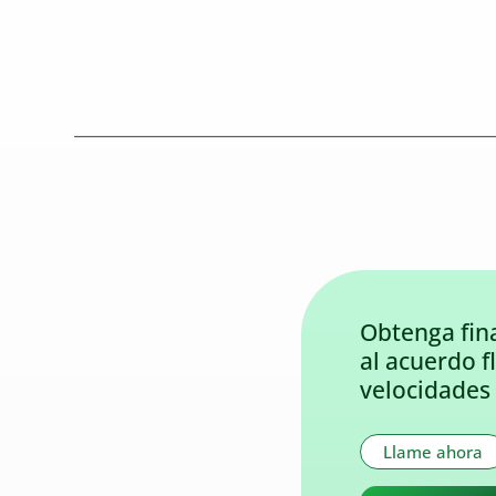
Obtenga fin
al acuerdo f
velocidades 
Llame ahora