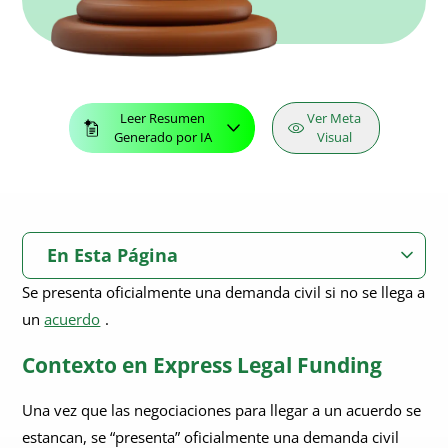
Leer Resumen
Ver Meta
Generado por IA
Visual
En Esta Página
Se presenta oficialmente una demanda civil si no se llega a
Contexto en Express Legal Funding
un
acuerdo
.
Contexto en Express Legal Funding
Una vez que las negociaciones para llegar a un acuerdo se
estancan, se “presenta” oficialmente una demanda civil