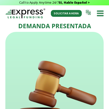
Call to Apply Anytime 24/7
Si, Hablo Español >
Última Actualización: March 8, 2026 7:17 am
Volver al Glosario
por Aaron Winston
SOLICITAR AHORA
DEMANDA PRESENTADA