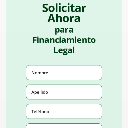
Solicitar
Ahora
para
Financiamiento
Legal
Nombre
(Obligatorio)
Apellido
(Obligatorio)
Teléfono
Number
(Obligatorio)
Correo