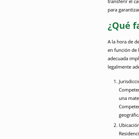
transferir el c
para garantizar
¿Qué f
A la hora de d
en función de l
adecuada impli
legalmente ade
Jurisdicc
Competenc
una mater
Competenc
geográfic
Ubicación
Residenci