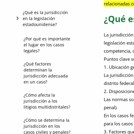
relacionadas co
¿Qué es la jurisdicción
¿Qué es
en la legislación
estadounidense?
La jurisdicción
¿En qué se diferencia
¿Por qué es importante
legislación es
el lugar en los casos
la jurisdicción del
competencia, q
legales?
lugar del juicio?
Puntos clave so
¿Qué factores
1. Ubicación g
determinan la
La jurisdicción
jurisdicción adecuada
en un caso?
distrito federal
2. Disposicione
¿Cómo afecta la
Las normas sobr
jurisdicción a los
litigios multidistritales?
penal).
En los casos fe
¿Cómo se determina la
para los casos
jurisdicción en los
3. Factores qu
casos civiles y penales?