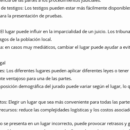
istencia de las partes a los procedimientos judiciales.
 de testigos: Los testigos pueden estar más fácilmente disponibles
ara la presentación de pruebas.
 El lugar puede influir en la imparcialidad de un juicio. Los tribu
sgos de la población local.
a: en casos muy mediáticos, cambiar el lugar puede ayudar a evita
egal
es: Los diferentes lugares pueden aplicar diferentes leyes o tene
te ventajoso para una de las partes.
posición demográfica del jurado puede variar según el lugar, lo qu
tos: Elegir un lugar que sea más conveniente para todas las parte
recursos: reduce las complejidades logísticas y los costos asociad
 se presenta en un lugar incorrecto, puede provocar retrasos y g