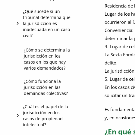
Residencia de 
¿Qué sucede si un
Lugar de los h
tribunal determina que
ocurrieron allí
la jurisdicción es
inadecuada en un caso
Conveniencia: L
civil?
determinar la j
4. Lugar de ce
¿En qué se diferencia
¿Cómo se determina la
La Sexta Enmie
jurisdicción en los
la jurisdicción entre
casos en los que hay
delito.
los tribunales
varios demandados?
federales y los
La jurisdicció
estatales?
5. Lugar de cel
¿Cómo funciona la
En los casos c
jurisdicción en las
¿Se puede transferir
demandas colectivas?
solicitar un tr
un caso de un
tribunal estatal a un
¿Cuál es el papel de la
tribunal federal en
Es fundamental
jurisdicción en los
función de la
y, en ocasiones
casos de propiedad
jurisdicción?
intelectual?
¿En qué s