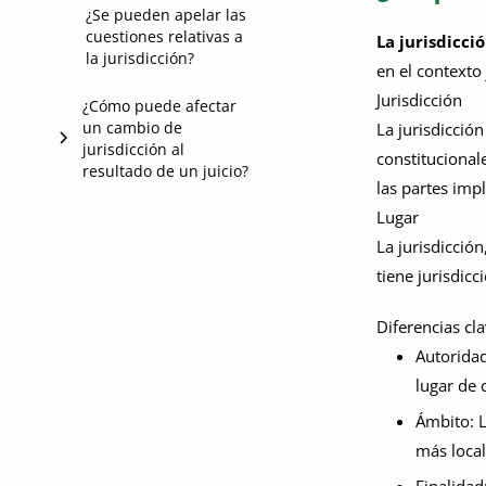
¿Qué es una moción
¿Se pueden apelar las
cuestiones relativas a
de forum non
La jurisdicci
la jurisdicción?
conveniens?
en el contexto 
Jurisdicción
¿Cómo puede afectar
¿Cuál es el plazo para
un cambio de
La jurisdicció
presentar una
jurisdicción al
objeción al lugar del
constitucionale
resultado de un juicio?
juicio?
las partes impl
Lugar
¿Cuáles son las
razones más
La jurisdicción
comunes para
tiene jurisdicc
solicitar un cambio
de jurisdicción?
Diferencias cla
Autoridad
lugar de 
Ámbito: L
más local