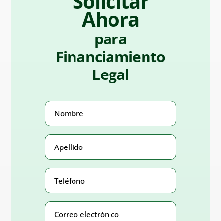
Solicitar
Ahora
para
Financiamiento
Legal
Nombre
(Obligatorio)
Apellido
(Obligatorio)
Teléfono
Number
(Obligatorio)
Correo
electrónico