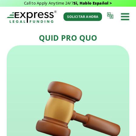
Call to Apply Anytime 24/7
Si, Hablo Español >
Última Actualización: November 24, 2025 2:26
Volver al
pm
Glosario
SOLICITAR AHORA
por Aaron Winston
QUID PRO QUO