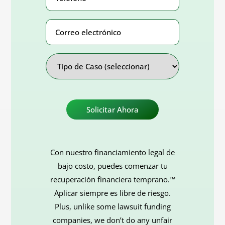
Correo
electrónico
Address
Tipo
de
Caso
Con nuestro financiamiento legal de
bajo costo, puedes comenzar tu
recuperación financiera temprano.™
Aplicar siempre es libre de riesgo.
Plus, unlike some lawsuit funding
companies, we don’t do any unfair