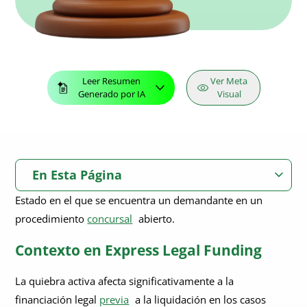
Leer Resumen
Ver Meta
Generado por IA
Visual
En Esta Página
Estado en el que se encuentra un demandante en un
Contexto en Express Legal Funding
procedimiento
concursal
abierto.
Contexto en Express Legal Funding
La quiebra activa afecta significativamente a la
financiación legal
previa
a la liquidación en los casos