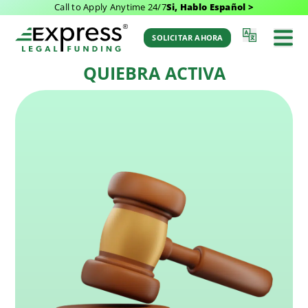
Call to Apply Anytime 24/7
Si, Hablo Español >
Última Actualización: March 8, 2026 7:15 am
Volver al Glosario
por Aaron Winston
SOLICITAR AHORA
QUIEBRA ACTIVA