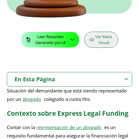
Leer Resumen
Ver Meta
Generado por IA
Visual
En Esta Página
Situación del demandante que está siendo representado
Contexto sobre Express Legal Funding
por un
abogado
colegiado a cuota litis.
Contexto sobre Express Legal Funding
Contar con la
representación de un abogado
es un
requisito fundamental para asegurar la financiación legal