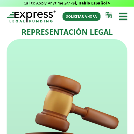
Call to Apply Anytime 24/7
Si, Hablo Español >
Última Actualización: March 8, 2026 7:20 am
Volver al Glosario
por Aaron Winston
SOLICITAR AHORA
REPRESENTACIÓN LEGAL