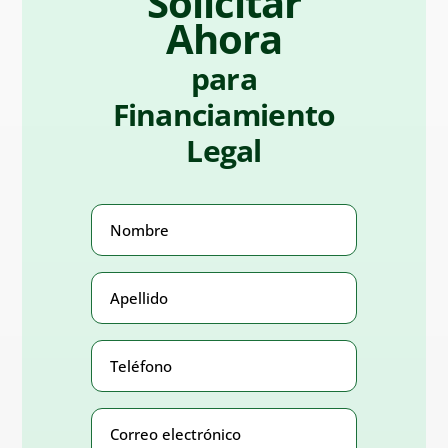
Solicitar
Ahora
para
Financiamiento
Legal
Nombre
(Obligatorio)
Apellido
(Obligatorio)
Teléfono
Number
(Obligatorio)
Correo
electrónico