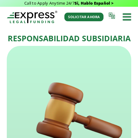
Call to Apply Anytime 24/7
Si, Hablo Español >
Última Actualización: November 24, 2025 2:25
Volver al
pm
Glosario
SOLICITAR AHORA
por Aaron Winston
RESPONSABILIDAD SUBSIDIARIA