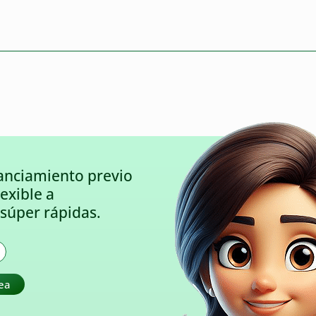
anciamiento previo
lexible a
súper rápidas.
nea