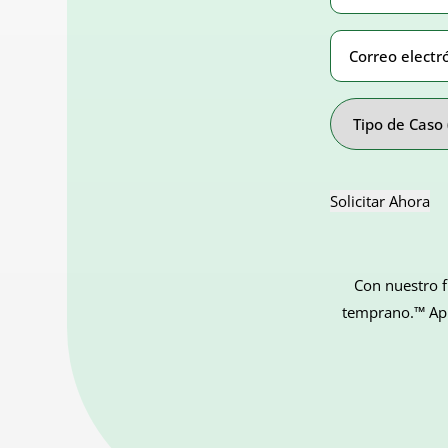
Correo
electrónico
Address
Tipo
de
Caso
Solicitar Ahora
Con nuestro f
temprano.™ Apli