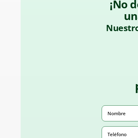
¡No d
un
Nuestro
Nombre
(Obligato
Teléfono
Number
(Obligato