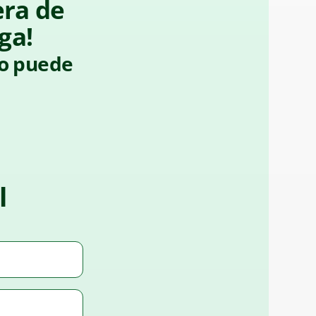
era de
ga!
do puede
l