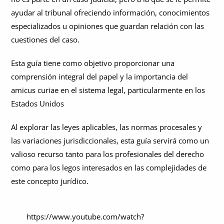
ayudar al tribunal ofreciendo información, conocimientos
Desarrollo de los escritos amicus curiae en el sistema jurídico
¿En qué se diferencia el amicus curiae de las partes en el caso?
especializados u opiniones que guardan relación con las
estadounidense
cuestiones del caso.
¿Cuáles son las funciones del amicus curiae?
Ejemplos de escritos amicus curiae en casos emblemáticos
1. Aportar experiencia y conocimientos especializados
Esta guía tiene como objetivo proporcionar una
¿Quién puede y quién no puede presentar escritos amicus
curiae?
comprensión integral del papel y la importancia del
2. Destacar las implicaciones más amplias
amicus curiae en el sistema legal, particularmente en los
¿Quién puede presentar escritos amicus curiae?
¿Cuáles son las excepciones y restricciones para presentar
3. Apoyo al interés público
escritos amicus curiae?
Estados Unidos
¿Quiénes no pueden presentar escritos amicus curiae?
4. Ayudar en la interpretación jurídica
¿Cuándo permiten los tribunales la participación de los amici?
Al explorar las leyes aplicables, las normas procesales y
las variaciones jurisdiccionales, esta guía servirá como un
5. Ofrecer argumentos jurídicos alternativos
Situaciones clave que permiten la participación de los amici
El proceso: ¿cómo funcionan los escritos amicus curiae?
valioso recurso tanto para los profesionales del derecho
curiae
6. Influir en los resultados judiciales
como para los legos interesados en las complejidades de
Procedimiento de presentación en el Tribunal Supremo de los
¿Cuáles son las ventajas y las críticas del amicus curiae?
¿Cómo redactar un escrito amicus curiae?
Estados Unidos y otros tribunales
este concepto jurídico.
Ventajas de los escritos amicus curiae
Conclusión: por qué debería importarle el amicus curiae
¿Cuál es el papel del fiscal general de los Estados Unidos en los
escritos amicus curiae?
Críticas al amicus curiae
https://www.youtube.com/watch?