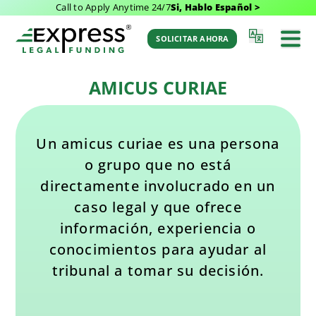
Call to Apply Anytime 24/7
Si, Hablo Español >
Última Actualización: December 1, 2025 4:32
Volver al
am
Glosario
SOLICITAR AHORA
por Aaron Winston
AMICUS CURIAE
Un amicus curiae es una persona
o grupo que no está
directamente involucrado en un
caso legal y que ofrece
información, experiencia o
conocimientos para ayudar al
tribunal a tomar su decisión.