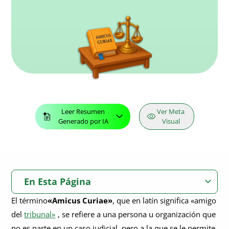
Leer Resumen
Ver Meta
Generado por IA
Visual
En Esta Página
El término
«Amicus Curiae»
, que en latín significa «amigo
¿Qué significa amicus curiae?
del
tribunal»
, se refiere a una persona u organización que
¿Qué es un escrito de amicus curiae?
no es parte en un caso judicial, pero a la que se le permite