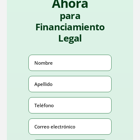
Ahora
para
Financiamiento
Legal
Nombre
(Obligatorio)
Apellido
(Obligatorio)
Teléfono
Number
(Obligatorio)
Correo
electrónico
Address