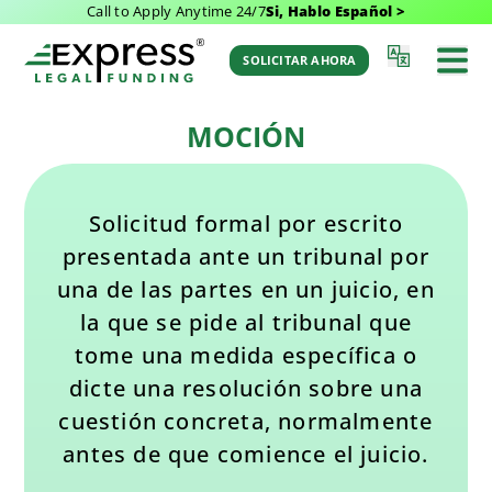
Call to Apply Anytime 24/7
Si, Hablo Español >
Última Actualización: December 1, 2025 4:32
Volver al
am
Glosario
SOLICITAR AHORA
por Aaron Winston
MOCIÓN
Solicitud formal por escrito
presentada ante un tribunal por
una de las partes en un juicio, en
la que se pide al tribunal que
tome una medida específica o
dicte una resolución sobre una
cuestión concreta, normalmente
antes de que comience el juicio.