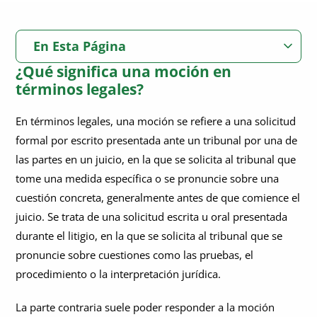
En Esta Página
¿Qué significa una moción en
¿Qué significa una moción en términos legales?
términos legales?
¿Cuál es el propósito de una moción?
¿Cuáles son los diferentes tipos de mociones legales?
En términos legales, una moción se refiere a una solicitud
formal por escrito presentada ante un tribunal por una de
¿Son las mociones legalmente vinculantes?
las partes en un juicio, en la que se solicita al tribunal que
¿Cuál es la diferencia entre una moción y una apelación?
tome una medida específica o se pronuncie sobre una
cuestión concreta, generalmente antes de que comience el
¿Cuál es la diferencia entre una moción, una demanda o una
¿Cómo preparar una moción legal?
petición?
juicio. Se trata de una solicitud escrita u oral presentada
¿Cómo presentar una moción legal?
durante el litigio, en la que se solicita al tribunal que se
pronuncie sobre cuestiones como las pruebas, el
¿Qué hace que una moción sea irrelevante?
procedimiento o la interpretación jurídica.
La parte contraria suele poder responder a la moción