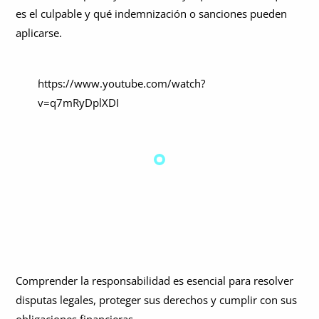
¿Cuáles son los diferentes tipos de responsabilidad?
es el culpable y qué indemnización o sanciones pueden
aplicarse.
Cómo demostrar la responsabilidad
¿Cómo se gestiona la responsabilidad legal en un caso judicial?
https://www.youtube.com/watch?
¿Cuál es la diferencia entre responsabilidad civil y penal?
v=q7mRyDplXDI
Responsabilidad civil frente a responsabilidad penal:
¿Se puede compartir la responsabilidad entre las partes?
diferencias legales clave
¿Existen límites a la responsabilidad legal?
¿Qué papel desempeña el seguro en los casos de responsabilidad
civil?
¿En qué situaciones suele surgir la responsabilidad civil?
¿Qué debo hacer si me consideran responsable?
Comprender la responsabilidad es esencial para resolver
¿Qué debo hacer si me lesiono y creo que otra persona es
disputas legales, proteger sus derechos y cumplir con sus
responsable?