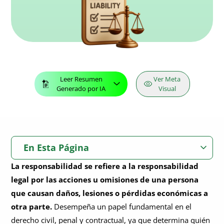
Leer Resumen
Ver Meta
Generado por IA
Visual
En Esta Página
La responsabilidad se refiere a la responsabilidad
¿Qué es la responsabilidad civil?
legal por las acciones u omisiones de una persona
¿Qué es la responsabilidad legal?
que causan daños, lesiones o pérdidas económicas a
otra parte.
Desempeña un papel fundamental en el
Resumen de la responsabilidad legal
derecho civil, penal y contractual, ya que determina quién