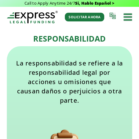
Call to Apply Anytime 24/7
Si, Hablo Español >
Última Actualización: November 25, 2025 2:36
Volver al
pm
Glosario
SOLICITAR AHORA
por Aaron Winston
RESPONSABILIDAD
La responsabilidad se refiere a la
responsabilidad legal por
acciones u omisiones que
causan daños o perjuicios a otra
parte.