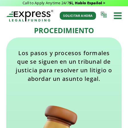
Call to Apply Anytime 24/7
Si, Hablo Español >
Última Actualización: March 8, 2026 7:07 am
Volver al Glosario
por Aaron Winston
SOLICITAR AHORA
PROCEDIMIENTO
Los pasos y procesos formales
que se siguen en un tribunal de
justicia para resolver un litigio o
abordar un asunto legal.