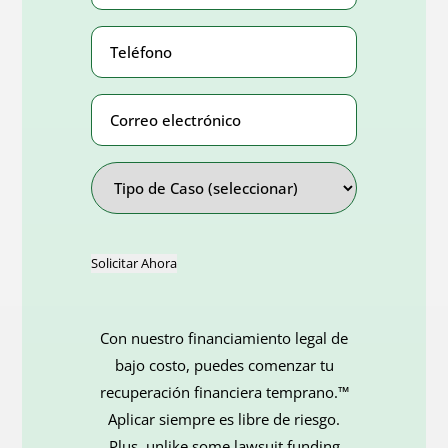
Teléfono
Number
(Obligatorio)
Correo
electrónico
Address
Tipo
de
Caso
Solicitar Ahora
Con nuestro financiamiento legal de
bajo costo, puedes comenzar tu
recuperación financiera temprano.™
Aplicar siempre es libre de riesgo.
Plus, unlike some lawsuit funding