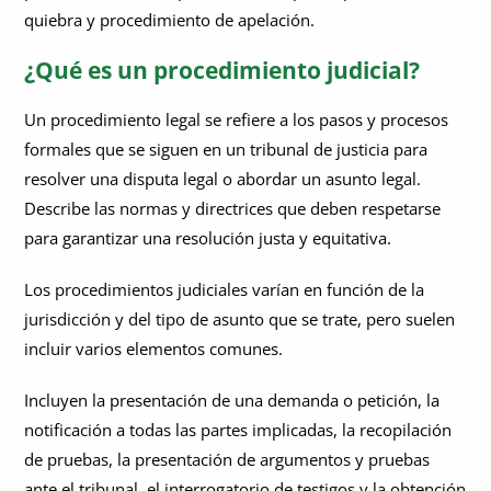
¿Cuál es la diferencia entre procedimiento civil y penal?
quiebra y procedimiento de apelación.
¿Por qué las normas procesales son esenciales para obtener
¿Qué es un procedimiento judicial?
resultados jurídicos justos?
Un procedimiento legal se refiere a los pasos y procesos
¿Qué es el procedimiento de apelación?
formales que se siguen en un tribunal de justicia para
¿Qué ocurre si no se siguen los procedimientos legales?
resolver una disputa legal o abordar un asunto legal.
Describe las normas y directrices que deben respetarse
¿Cuál es el procedimiento legal para un desahucio?
para garantizar una resolución justa y equitativa.
¿En qué se diferencian los procedimientos de quiebra de otros
procedimientos legales?
Los procedimientos judiciales varían en función de la
jurisdicción y del tipo de asunto que se trate, pero suelen
¿Cuál es el procedimiento legal para un cheque devuelto?
incluir varios elementos comunes.
¿Cuáles son los procedimientos legales de divorcio?
Incluyen la presentación de una demanda o petición, la
notificación a todas las partes implicadas, la recopilación
de pruebas, la presentación de argumentos y pruebas
ante el tribunal, el interrogatorio de testigos y la obtención