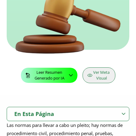
Leer Resumen
Ver Meta
Generado por IA
Visual
En Esta Página
Las normas para llevar a cabo un pleito; hay normas de
¿Qué es un procedimiento judicial?
procedimiento civil, procedimiento penal, pruebas,